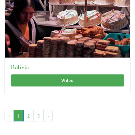
Bolívia
Vídeo
‹
1
2
3
›